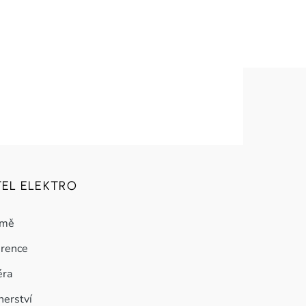
TEL ELEKTRO
rmě
erence
éra
nerství