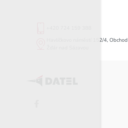
+420 724 159 388
Havlíčkovo náměstí 152/4, Obchod
Žďár nad Sázavou