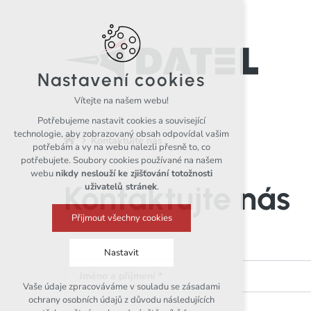
Nastavení cookies
Vítejte na našem webu!
Potřebujeme nastavit cookies a související
technologie, aby zobrazovaný obsah odpovídal vašim
Kontaktujte nás
potřebám a vy na webu nalezli přesně to, co
potřebujete. Soubory cookies používané na našem
webu
nikdy neslouží ke zjišťování totožnosti
Kontaktujte nás
uživatelů stránek
.
Přijmout všechny cookies
Nastavit
Jméno a příjmení *
Vaše údaje zpracováváme v souladu se zásadami
Technická cookies
ochrany osobních údajů z důvodu následujících
nutná pro provozování webu