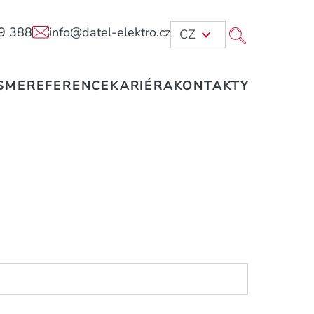
9 388
info@datel-elektro.cz
CZ
SME
REFERENCE
KARIÉRA
KONTAKTY