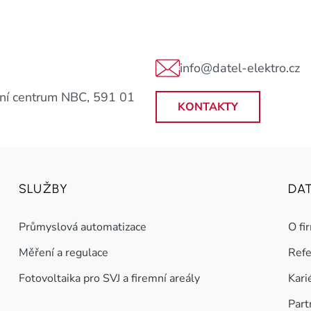
info@datel-elektro.cz
ní centrum NBC, 591 01
KONTAKTY
SLUŽBY
DA
Průmyslová automatizace
O fi
Měření a regulace
Ref
Fotovoltaika pro SVJ a firemní areály
Kari
Part