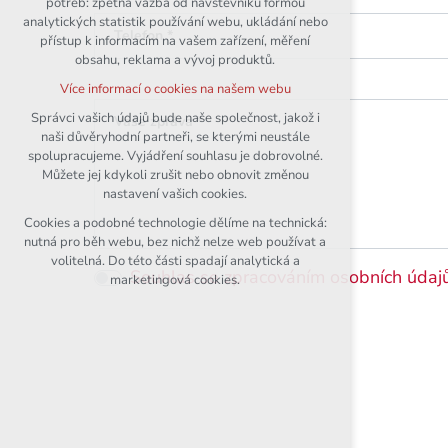
potřeb: zpětná vazba od návštěvníků formou
analytických statistik používání webu, ukládání nebo
udržení kontextu stránek (session):
Telefon *
přístup k informacím na vašem zařízení, měření
případná přihlášení, volby jazyka, apod.
obsahu, reklama a vývoj produktů.
Volitelná cookies
Více informací o cookies na našem webu
analytická pro anonymizované
vyhodnocení návštěvnosti
Správci vašich údajů bude naše společnost, jakož i
Vaše zpráva *
naši důvěryhodní partneři, se kterými neustále
marketingová cookies (Google)
spolupracujeme. Vyjádření souhlasu je dobrovolné.
Více informací o cookies na našem webu
Můžete jej kdykoli zrušit nebo obnovit změnou
nastavení vašich cookies.
Cookies a podobné technologie dělíme na technická:
Přijmout všechny cookies
nutná pro běh webu, bez nichž nelze web používat a
volitelná. Do této části spadají analytická a
Souhlas se zpracováním osobních údajů
Odmítnout vše
marketingová cookies.